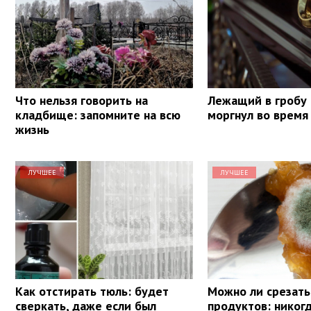
Что нельзя говорить на
Лежащий в гробу
кладбище: запомните на всю
моргнул во время
жизнь
ЛУЧШЕЕ
ЛУЧШЕЕ
Как отстирать тюль: будет
Можно ли срезать
сверкать, даже если был
продуктов: никогд