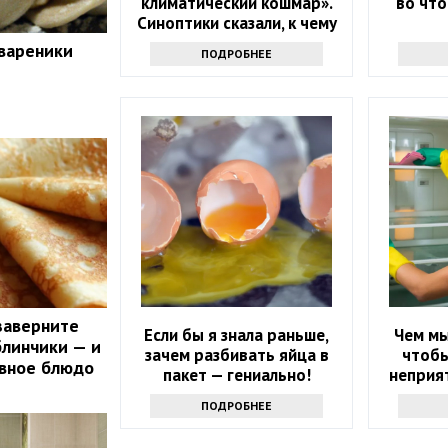
климатический кошмар».
во что
Синоптики сказали, к чему
надо готовиться
 вареники
ПОДРОБНЕЕ
заверните
Если бы я знала раньше,
Чем мы
блинчики — и
зачем разбивать яйца в
чтобы
авное блюдо
пакет — гениально!
неприят
ПОДРОБНЕЕ