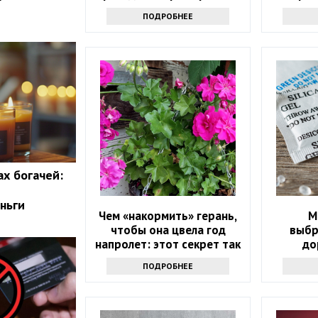
с электричеством
ПОДРОБНЕЕ
ах богачей:
ньги
Чем «накормить» герань,
М
чтобы она цвела год
выбр
напролет: этот секрет так
до
просто не выведать
ПОДРОБНЕЕ