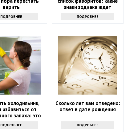
 пора перестать
список фаворитов: какие
верить
знаки зодиака ждет
ошеломительный успех в
ПОДРОБНЕЕ
ПОДРОБНЕЕ
ближайшие 10 дней
ть холодильник,
Сколько лет вам отведено:
 избавиться от
ответ в дате рождения
ного запаха: это
не уксус
ПОДРОБНЕЕ
ПОДРОБНЕЕ