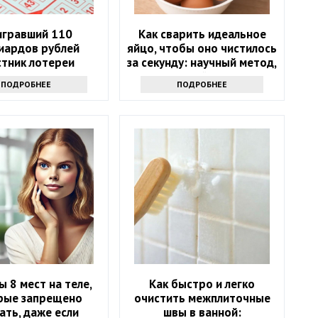
гравший 110
Как сварить идеальное
иардов рублей
яйцо, чтобы оно чистилось
стник лотереи
за секунду: научный метод,
лся через девять
основанный на физике
ПОДРОБНЕЕ
ПОДРОБНЕЕ
месяцев
ы 8 мест на теле,
Как быстро и легко
рые запрещено
очистить межплиточные
ать, даже если
швы в ванной: