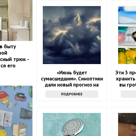
 в быту
вой
сный трюк -
ся его
«Июнь будет
Эти 3 п
сумасшедшим». Синоптики
хранить
дали новый прогноз на
вы гро
начало лета
ПОДРОБНЕЕ