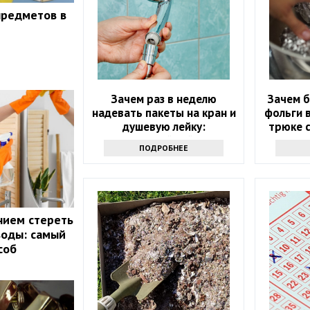
предметов в
Зачем раз в неделю
Зачем б
надевать пакеты на кран и
фольги в
душевую лейку:
трюке с
интересный лайфхак
ПОДРОБНЕЕ
нием стереть
воды: самый
соб