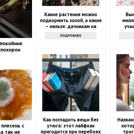
Какие растения можно
Выи
подкормить золой, а какие
милл
– нельзя: дачникам на
уча
заметку
объяви
ПОДРОБНЕЕ
 покойник
 похорон
Как погладить вещи без
Назван
 плесень с
утюга: этот лайфхак
кото
пригодится при перебоях
трог
а так не