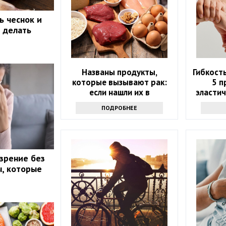
ь чеснок и
о делать
Названы продукты,
Гибкость
которые вызывают рак:
5 п
если нашли их в
эластич
холодильнике -
ПОДРОБНЕЕ
выбрасывайте
 зрение без
, которые