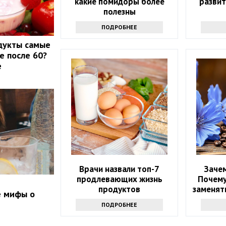
какие помидоры более
развит
полезны
ПОДРОБНЕЕ
дукты самые
е после 60?
е
Врачи назвали топ-7
Зачем
продлевающих жизнь
Почему
продуктов
заменять
е мифы о
ПОДРОБНЕЕ