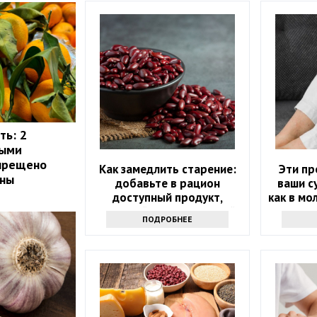
ть: 2
рыми
апрещено
Как замедлить старение:
Эти пр
ины
добавьте в рацион
ваши с
доступный продукт,
как в мо
который есть на каждой
их в ра
ПОДРОБНЕЕ
кухне