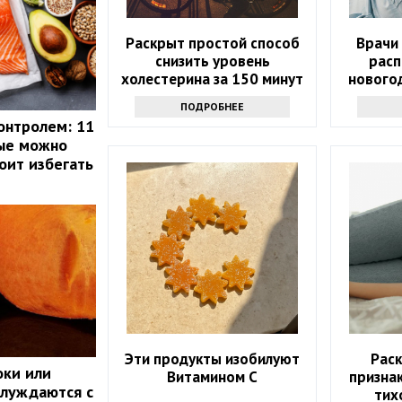
Раскрыт простой способ
Врачи
снизить уровень
расп
холестерина за 150 минут
нового
в неделю
ПОДРОБНЕЕ
онтролем: 11
рые можно
оит избегать
Эти продукты изобилуют
Рас
оки или
Витамином С
признак
блуждаются с
тих