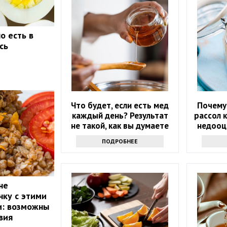
о есть в
сь
Что будет, если есть мед
Почему
каждый день? Результат
рассол 
не такой, как вы думаете
недооц
ПОДРОБНЕЕ
не
чку с этими
и: возможны
вия