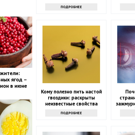
ПОДРОБНЕЕ
ожители:
зных ягод –
цион в июне
Кому полезно пить настой
Поч
гвоздики: раскрыты
странн
неизвестные свойства
зажмури
напитка
стоит о
ПОДРОБНЕЕ