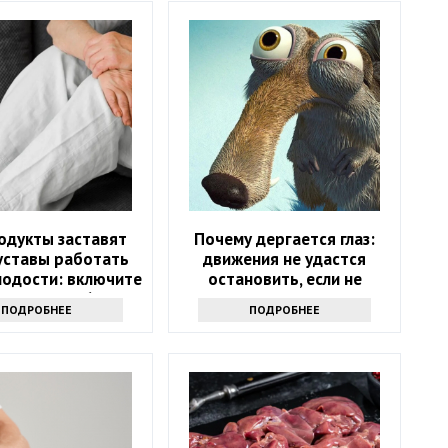
одукты заставят
Почему дергается глаз:
уставы работать
движения не удастся
лодости: включите
остановить, если не
цион после 60 лет
узнаете причину
ПОДРОБНЕЕ
ПОДРОБНЕЕ