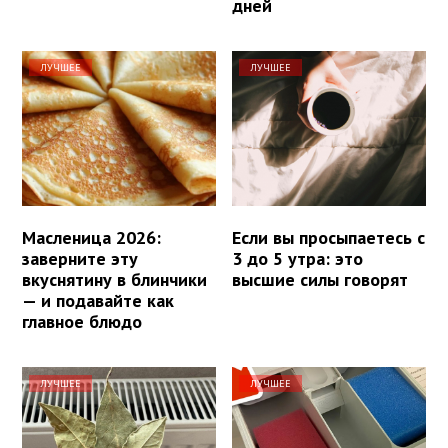
дней
ЛУЧШЕЕ
ЛУЧШЕЕ
Масленица 2026:
Если вы просыпаетесь с
заверните эту
3 до 5 утра: это
вкуснятину в блинчики
высшие силы говорят
— и подавайте как
главное блюдо
ЛУЧШЕЕ
ЛУЧШЕЕ