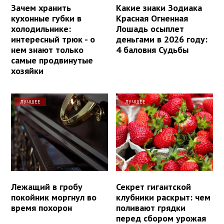
Зачем хранить
Какие знаки Зодиака
кухонные губки в
Красная Огненная
холодильнике:
Лошадь осыплет
интересный трюк - о
деньгами в 2026 году:
нем знают только
4 баловня Судьбы
самые продвинутые
хозяйки
ЛУЧШЕЕ
ЛУЧШЕЕ
Лежащий в гробу
Секрет гигантской
покойник моргнул во
клубники раскрыт: чем
время похорон
поливают грядки
перед сбором урожая