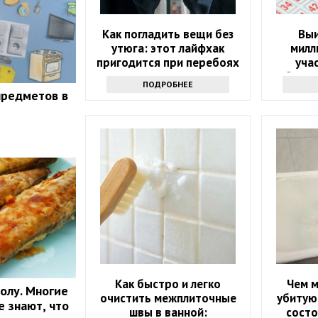
Как погладить вещи без
Выи
утюга: этот лайфхак
милл
пригодится при перебоях
уча
с электричеством
объяви
ПОДРОБНЕЕ
предметов в
Как быстро и легко
Чем 
олу. Многие
очистить межплиточные
убитую
е знают, что
швы в ванной:
состо