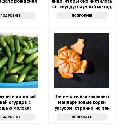
в дате рождения
яйцо, чтобы оно чистилось
за секунду: научный метод,
основанный на физике
ПОДРОБНЕЕ
ПОДРОБНЕЕ
олучить хороший
Зачем хозяйки заливают
жай огурцов с
мандариновые корки
ощью молока:
уксусом: странно, но так
ресный способ
поступают многие
ПОДРОБНЕЕ
ПОДРОБНЕЕ