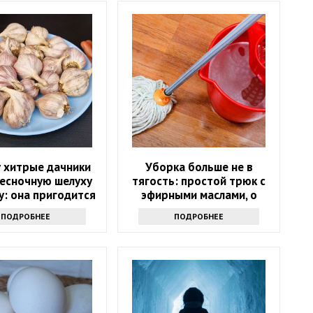
 хитрые дачники
Уборка больше не в
чесночную шелуху
тягость: простой трюк с
у: она пригодится
эфирными маслами, о
весной
котором мало кто знает
ПОДРОБНЕЕ
ПОДРОБНЕЕ