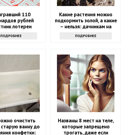
гравший 110
Какие растения можно
иардов рублей
подкормить золой, а какие
стник лотереи
– нельзя: дачникам на
лся через девять
заметку
ПОДРОБНЕЕ
ПОДРОБНЕЕ
месяцев
можно очистить
Названы 8 мест на теле,
 старую ванну до
которые запрещено
яния конфетки:
трогать, даже если