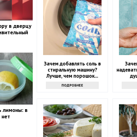
юру в дверцу
ивительный
Зачем добавлять соль в
Заче
стиральную машину?
надевать
Лучше, чем порошок...
ду
инте
ПОДРОБНЕЕ
ь лимоны: в
 нет