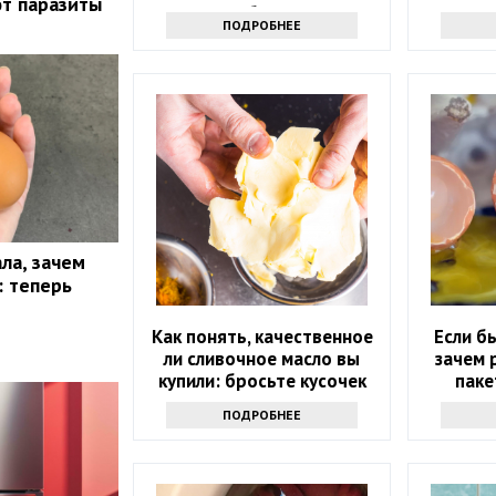
ют паразиты
понадобится соль
дешевы
ПОДРОБНЕЕ
ла, зачем
: теперь
Как понять, качественное
Если б
ли сливочное масло вы
зачем 
купили: бросьте кусочек
паке
продукта именно туда
ПОДРОБНЕЕ