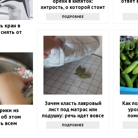
орехи в кипяток:
ответ 
хитрость, о которой стоит
узнать всем
ПОДРОБНЕЕ
ь кран в
 сиять от
Зачем класть лавровый
Как п
лист под матрас или
уро
рики из
подушку: речь идет вовсе
пом
 об этом
не о примете
инте
ть всем
ПОДРОБНЕЕ