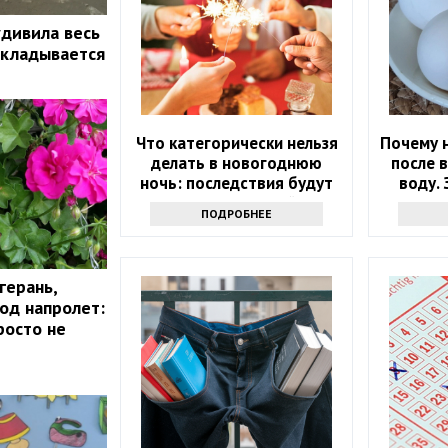
удивила весь
 укладывается
Что категорически нельзя
Почему н
делать в новогоднюю
после 
ночь: последствия будут
воду. 
на весь следующий год
ПОДРОБНЕЕ
герань,
год напролет:
росто не