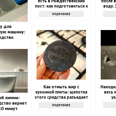
есть в Рождественский
после 
пост: как подготовиться к
воду. 
празднику
ПОДРОБНЕЕ
ку для
ную машину:
едство
Как отмыть жир с
Находка
кухонной плиты: щепотка
весь 
этого средства разъедает
у
ой химии:
любую грязь
дство вернет
ПОДРОБНЕЕ
10 минут