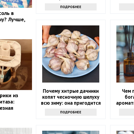
ПОДРОБНЕЕ
соль в
ну? Лучше,
Почему хитрые дачники
Чем 
рики из
копят чесночную шелуху
бог
итаза:
всю зиму: она пригодится
аромат
лезная
весной
ПОДРОБНЕЕ