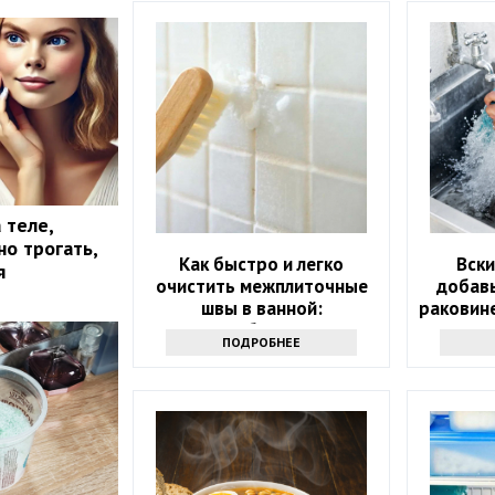
 теле,
о трогать,
Как быстро и легко
Вски
я
очистить межплиточные
добавь
швы в ванной:
раковине
понадобится соль
ПОДРОБНЕЕ