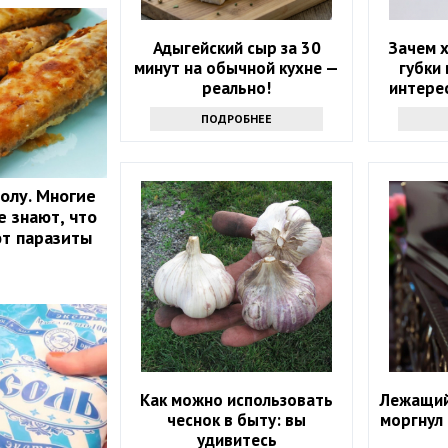
Адыгейский сыр за 30
Зачем 
минут на обычной кухне —
губки 
реально!
интерес
знаю
ПОДРОБНЕЕ
продв
олу. Многие
е знают, что
ют паразиты
Как можно использовать
Лежащий
чеснок в быту: вы
моргнул
удивитесь