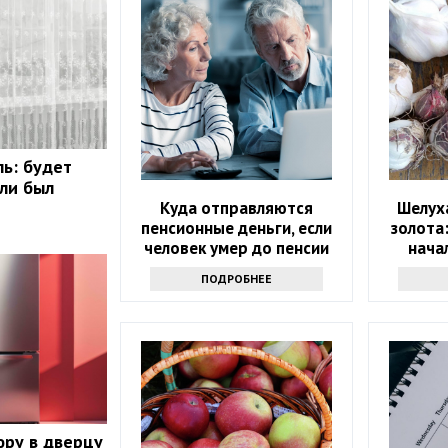
ль: будет
сли был
Куда отправляются
Шелуха
пенсионные деньги, если
золота
человек умер до пенсии
нача
ПОДРОБНЕЕ
юру в дверцу