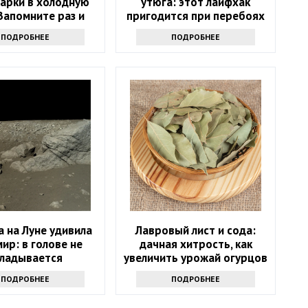
варки в холодную
утюга: этот лайфхак
Запомните раз и
пригодится при перебоях
навсегда
с электричеством
ПОДРОБНЕЕ
ПОДРОБНЕЕ
 на Луне удивила
Лавровый лист и сода:
мир: в голове не
дачная хитрость, как
кладывается
увеличить урожай огурцов
ПОДРОБНЕЕ
ПОДРОБНЕЕ