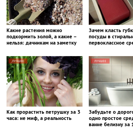
Какие растения можно
Зачем класть губ
подкормить золой, а какие –
посуды в стираль
нельзя: дачникам на заметку
первоклассное ср
ЛУЧШЕЕ
ЛУЧШЕЕ
Как прорастить петрушку за 3
Забудьте о дорог
часа: не миф, а реальность
одно простое сре
ванне белизну за 