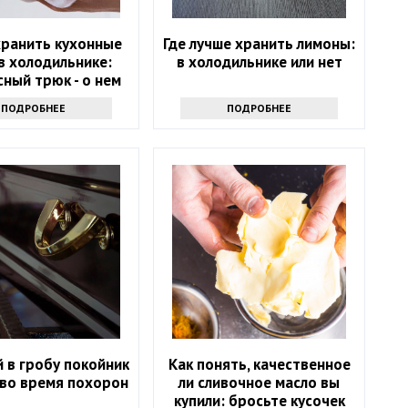
хранить кухонные
Где лучше хранить лимоны:
в холодильнике:
в холодильнике или нет
ный трюк - о нем
т только самые
ПОДРОБНЕЕ
ПОДРОБНЕЕ
инутые хозяйки
 в гробу покойник
Как понять, качественное
 во время похорон
ли сливочное масло вы
купили: бросьте кусочек