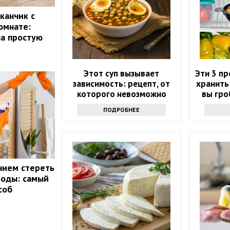
канчик с
омнате:
ла простую
Этот суп вызывает
Эти 3 п
зависимость: рецепт, от
хранить
которого невозможно
вы гро
отказаться
ПОДРОБНЕЕ
нием стереть
воды: самый
соб