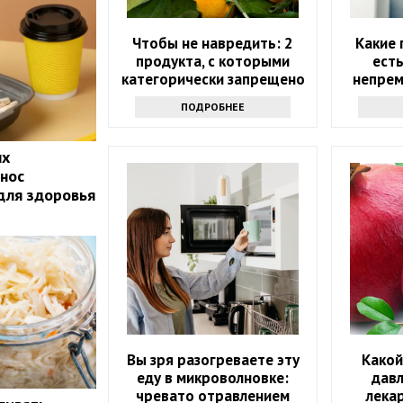
Чтобы не навредить: 2
Какие 
продукта, с которыми
есть
категорически запрещено
непрем
сочетать мандарины
ПОДРОБНЕЕ
ых
нос
 для здоровья
Вы зря разогреваете эту
Какой
еду в микроволновке:
дав
чревато отравлением
лека