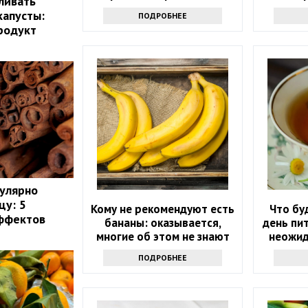
ливать
каж
капусты:
ПОДРОБНЕЕ
родукт
улярно
цу: 5
Кому не рекомендуют есть
Что бу
ффектов
бананы: оказывается,
день пит
многие об этом не знают
неожид
ПОДРОБНЕЕ