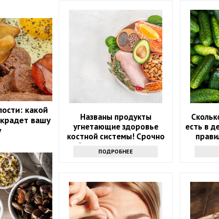
лости: какой
Названы продукты
Скольк
 крадет вашу
угнетающие здоровье
есть в д
у
костной системы! Срочно
прави
уберите их из рациона
ПОДРОБНЕЕ