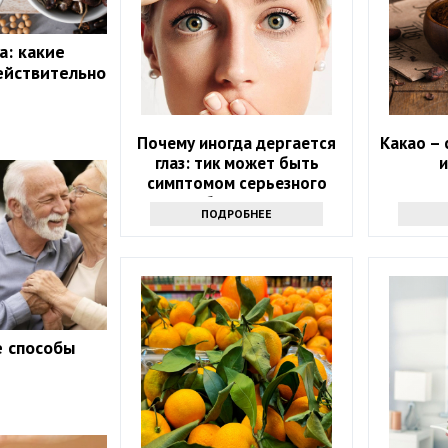
а: какие
ействительно
Почему иногда дергается
Какао – 
глаз: тик может быть
и
симптомом серьезного
заболевания
ПОДРОБНЕЕ
е способы