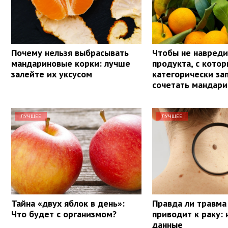
Почему нельзя выбрасывать
Чтобы не навреди
мандариновые корки: лучше
продукта, с кото
залейте их уксусом
категорически з
сочетать мандар
ЛУЧШЕЕ
ЛУЧШЕЕ
Тайна «двух яблок в день»:
Правда ли травма
Что будет с организмом?
приводит к раку:
данные