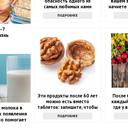
опасность одного из
вашем з
самых любимых нами
начнете
продуктов
т
ПОДРОБНЕЕ
-7
изнь
Эти продукты после 60 лет
После 
можно есть вместо
каждый
таблеток: запишите, чтобы
где у 
 молока в
не болеть
к появления
ПОДРОБНЕЕ
Но помогает