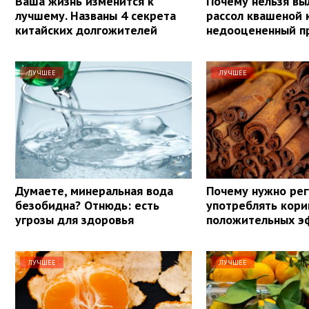
Ваша жизнь изменится к
Почему нельзя вы
лучшему. Названы 4 секрета
рассол квашеной 
китайских долгожителей
недооцененный п
ЛУЧШЕЕ
ЛУЧШЕЕ
Думаете, минеральная вода
Почему нужно рег
безобидна? Отнюдь: есть
употреблять кори
угрозы для здоровья
положительных э
ЛУЧШЕЕ
ЛУЧШЕЕ