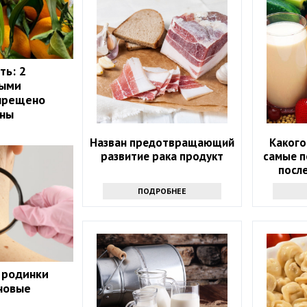
ть: 2
рыми
апрещено
ины
Назван предотвращающий
Какого
развитие рака продукт
самые п
после
ПОДРОБНЕЕ
 родинки
 новые