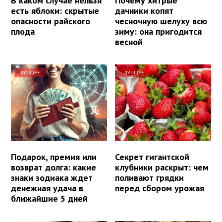
В каком случае нельзя
Почему хитрые
есть яблоки: скрытые
дачники копят
опасности райского
чесночную шелуху всю
плода
зиму: она пригодится
весной
ЛУЧШЕЕ
ЛУЧШЕЕ
Подарок, премия или
Секрет гигантской
возврат долга: какие
клубники раскрыт: чем
знаки зодиака ждет
поливают грядки
денежная удача в
перед сбором урожая
ближайшие 5 дней