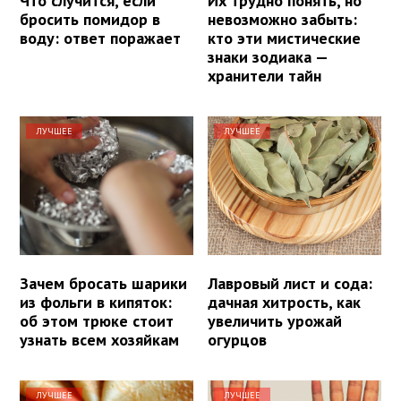
Что случится, если
Их трудно понять, но
бросить помидор в
невозможно забыть:
воду: ответ поражает
кто эти мистические
знаки зодиака —
хранители тайн
ЛУЧШЕЕ
ЛУЧШЕЕ
Зачем бросать шарики
Лавровый лист и сода:
из фольги в кипяток:
дачная хитрость, как
об этом трюке стоит
увеличить урожай
узнать всем хозяйкам
огурцов
ЛУЧШЕЕ
ЛУЧШЕЕ