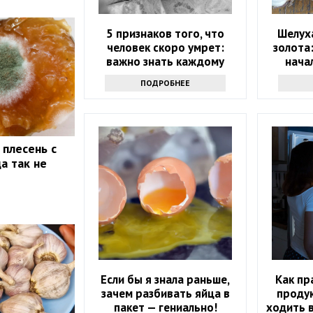
5 признаков того, что
Шелуха
человек скоро умрет:
золота
важно знать каждому
нача
ПОДРОБНЕЕ
 плесень с
а так не
Если бы я знала раньше,
Как пр
зачем разбивать яйца в
проду
пакет — гениально!
ходить в