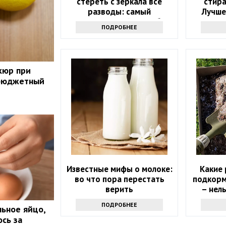
стереть с зеркала все
стир
разводы: самый
Лучше
эффективный способ
ПОДРОБНЕЕ
кюр при
бюджетный
Известные мифы о молоке:
Какие
во что пора перестать
подкорми
верить
– нел
ПОДРОБНЕЕ
льное яйцо,
ось за