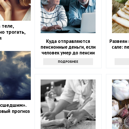
 теле,
о трогать,
я
Куда отправляются
Развеян
пенсионные деньги, если
сале: п
человек умер до пенсии
ПОДРОБНЕЕ
асшедшим».
овый прогноз