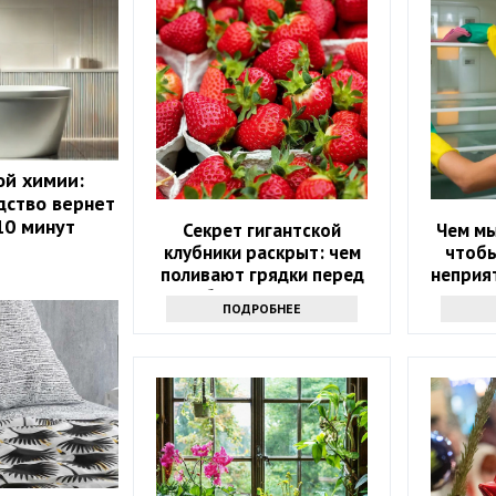
ой химии:
дство вернет
10 минут
Секрет гигантской
Чем мы
клубники раскрыт: чем
чтобы
поливают грядки перед
неприят
сбором урожая
ПОДРОБНЕЕ