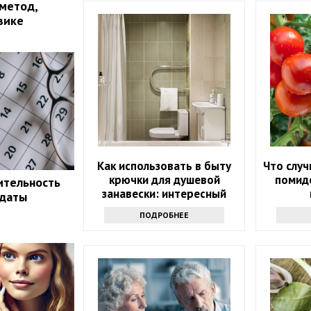
 метод,
зике
Как использовать в быту
Что случ
крючки для душевой
помидо
ительность
занавески: интересный
 даты
трюк - вам точно
ПОДРОБНЕЕ
захочется его повторить