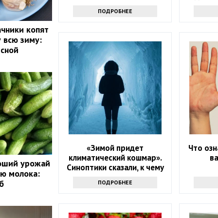
ПОДРОБНЕЕ
чники копят
 всю зиму:
есной
«Зимой придет
Что озн
климатический кошмар».
в
роший урожай
Синоптики сказали, к чему
ю молока:
надо готовиться
б
ПОДРОБНЕЕ