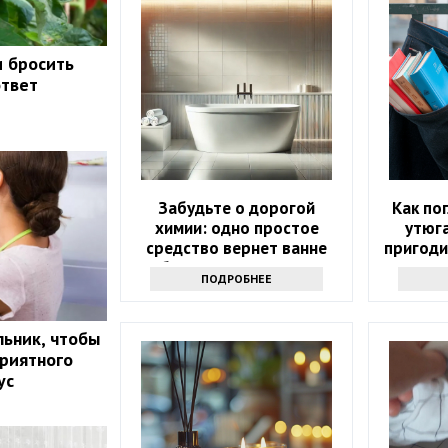
и бросить
ответ
Забудьте о дорогой
Как по
химии: одно простое
утюга
средство вернет ванне
пригоди
белизну за 10 минут
с э
ПОДРОБНЕЕ
ьник, чтобы
приятного
ус