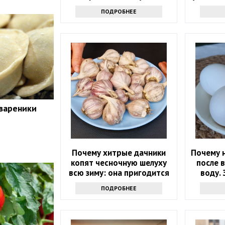
знаете
по
ПОДРОБНЕЕ
 вареники
Почему хитрые дачники
Почему н
копят чесночную шелуху
после 
всю зиму: она пригодится
воду. 
весной
ПОДРОБНЕЕ