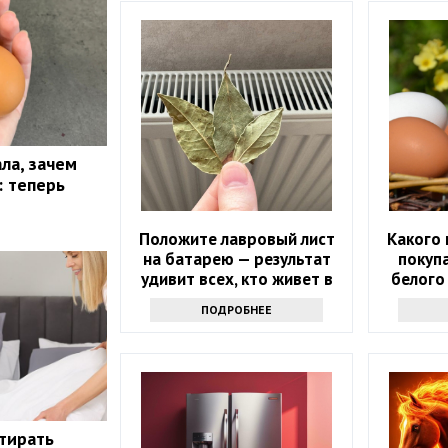
ла, зачем
: теперь
Положите лавровый лист
Какого 
на батарею — результат
покупа
удивит всех, кто живет в
белого
квартире
ПОДРОБНЕЕ
стирать