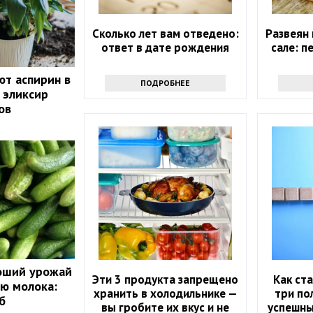
Сколько лет вам отведено:
Развеян
ответ в дате рождения
сале: п
ют аспирин в
ПОДРОБНЕЕ
 эликсир
ов
роший урожай
Эти 3 продукта запрещено
Как ст
ю молока:
хранить в холодильнике —
три по
б
вы гробите их вкус и не
успешны