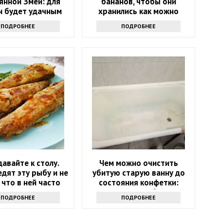
янной Змеи: для
бананов, чтобы они
н будет удачным
хранились как можно
дольше и не чернели:
ПОДРОБНЕЕ
ПОДРОБНЕЕ
маленькая хитрость
давайте к столу.
Чем можно очистить
дят эту рыбу и не
убитую старую ванну до
 что в ней часто
состояния конфетки:
ают паразиты
дешевый способ спасти
ПОДРОБНЕЕ
ПОДРОБНЕЕ
санузел