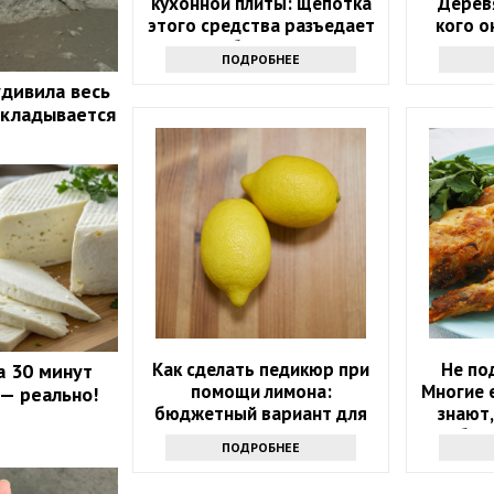
кухонной плиты: щепотка
Дерев
этого средства разъедает
кого о
любую грязь
ПОДРОБНЕЕ
удивила весь
 укладывается
Как сделать педикюр при
Не по
а 30 минут
помощи лимона:
Многие е
 — реально!
бюджетный вариант для
знают,
дома
быв
ПОДРОБНЕЕ